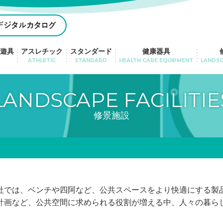
遊具・修景施設サイト｜株式会社 三英 (SAN-EI)
遊具
アスレチック
スタンダード
健康器具
ATHLETIC
STANDARD
HEALTH CARE EQUIPMENT
LANDSC
LANDSCAPE FACILITIE
修景施設
社では、ベンチや四阿など、公共スペースをより快適にする製
計画など、公共空間に求められる役割が増える中、人々の暮ら