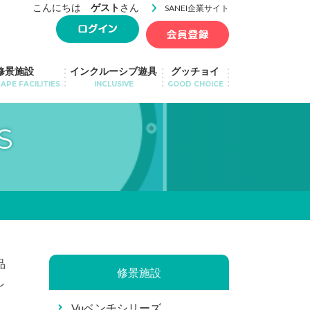
こんにちは
ゲスト
さん
SANEI企業サイト
修景施設
インクルーシブ遊具
グッチョイ
APE FACILITIES
INCLUSIVE
GOOD CHOICE
S
品
修景施設
し
Vuベンチシリーズ